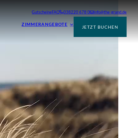
Gutscheine
FAQ
038220 678 0
info@the-grand.de
ZIMMER
ANGEBOTE
JETZT BUCHEN