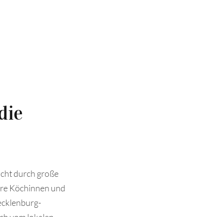
die
icht durch große
re Köchinnen und
ecklenburg-