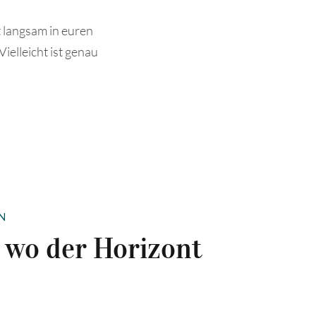
t langsam in euren
ielleicht ist genau
N
wo der Horizont