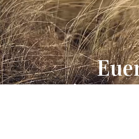
Eue
im TH