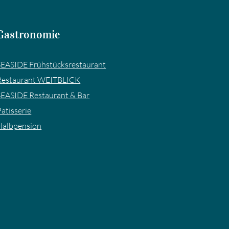
Gastronomie
SEASIDE Frühstücksrestaurant
Restaurant WEITBLICK
SEASIDE Restaurant & Bar
a­tis­se­rie
Halbpension