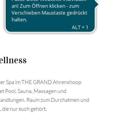
llness
Zimme
er Spa im THE GRAND Ahrenshoop
Große Fenste
tet Pool, Sauna, Massagen und
Unsere Zim
andlungen. Raum zum Durchatmen und
Ahrenshoop 
, die nur euch gehört.
zur Ruhe ko