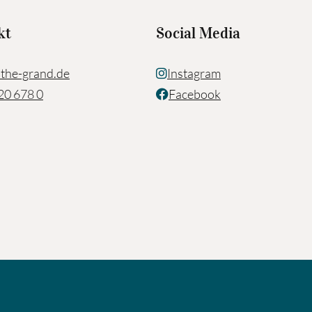
kt
Social Media
the-grand.de
Instagram
20 678 0
Facebook