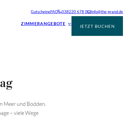
Gutscheine
FAQ
038220 678 0
info@the-grand.de
ZIMMER
ANGEBOTE
JETZT BUCHEN
tag
en Meer und Bodden.
aage – viele Wege