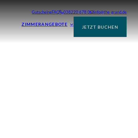
Gutscheine
FAQ
038220 678 0
info@the-grand.de
ZIMMER
ANGEBOTE
JETZT BUCHEN
eit