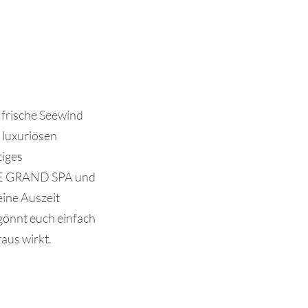
r frische Seewind
 luxuriösen
tiges
THE GRAND SPA und
eine Auszeit
 gönnt euch einfach
raus wirkt.