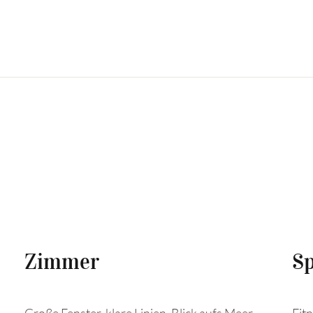
Zimmer
Sp
Große Fenster, klare Linien, Blick aufs Meer.
Fit