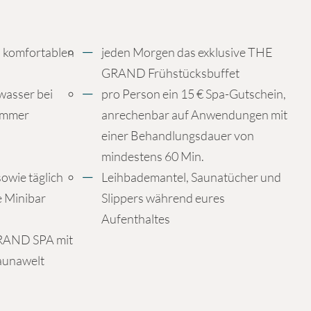
 komfortablen
jeden Morgen das exklusive THE
GRAND Frühstücksbuffet
wasser bei
pro Person ein 15 € Spa-Gutschein,
immer
anrechenbar auf Anwendungen mit
einer Behandlungsdauer von
mindestens 60 Min.
owie täglich
Leihbademantel, Saunatücher und
e Minibar
Slippers während eures
Aufenthaltes
RAND SPA mit
Saunawelt