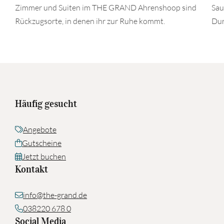
Zimmer und Suiten im THE GRAND Ahrenshoop sind
Sau
Rückzugsorte, in denen ihr zur Ruhe kommt.
Dur
Häufig gesucht
Angebote
Gutscheine
Jetzt buchen
Kontakt
info@the-grand.de
038220 678 0
Social Media