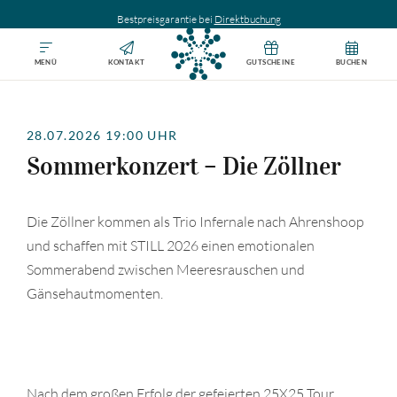
Bestpreisgarantie bei
Direktbuchung
MENÜ
KONTAKT
GUTSCHEINE
BUCHEN
28.07.2026 19:00 UHR
Sommerkonzert – Die Zöllner
Die Zöllner kommen als Trio Infernale nach Ahrenshoop
und schaffen mit STILL 2026 einen emotionalen
Sommerabend zwischen Meeresrauschen und
Gänsehautmomenten.
Nach dem großen Erfolg der gefeierten 25X25 Tour