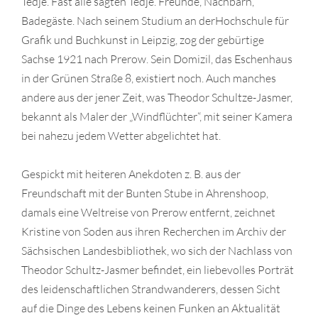
Tedje. Fast alle sagten Tedje. Freunde, Nachbarn,
Badegäste. Nach seinem Studium an derHochschule für
Grafik und Buchkunst in Leipzig, zog der gebürtige
Sachse 1921 nach Prerow. Sein Domizil, das Eschenhaus
in der Grünen Straße 8, existiert noch. Auch manches
andere aus der jener Zeit, was Theodor Schultze-Jasmer,
bekannt als Maler der „Windflüchter“, mit seiner Kamera
bei nahezu jedem Wetter abgelichtet hat.
Gespickt mit heiteren Anekdoten z. B. aus der
Freundschaft mit der Bunten Stube in Ahrenshoop,
damals eine Weltreise von Prerow entfernt, zeichnet
Kristine von Soden aus ihren Recherchen im Archiv der
Sächsischen Landesbibliothek, wo sich der Nachlass von
Theodor Schultz-Jasmer befindet, ein liebevolles Porträt
des leidenschaftlichen Strandwanderers, dessen Sicht
auf die Dinge des Lebens keinen Funken an Aktualität