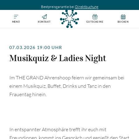
Bestpreisgarantie bei
Direktbuchung
MENÜ
KONTAKT
GUTSCHEINE
BUCHEN
07.03.2026 19:00 UHR
Musikquiz & Ladies Night
Im THE GRAND Ahrenshoop feiern wir gemeinsam bei
einem Musikquiz, Buffet, Drinks und Tanz in den
Frauentag hinein.
In entspannter Atmosphäre trefft ihr euch mit
Freundinnen, kommt ins Gespräch und genießt den Start