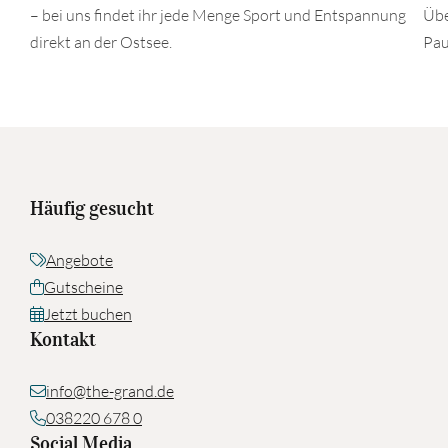
– bei uns findet ihr jede Menge Sport und Entspannung
Übe
direkt an der Ostsee.
Pau
Häufig gesucht
Angebote
Gutscheine
Jetzt buchen
Kontakt
info@the-grand.de
038220 678 0
Social Media