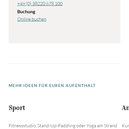
+49 (0) 38220 678 100
Buchung
Online buchen
MEHR IDEEN FÜR EUREN AUFENTHALT
Sport
A
Fitnessstudio, Stand-Up-Paddling oder Yoga am Strand
Kur