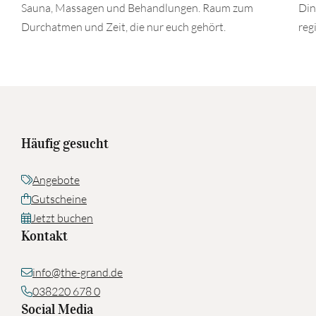
Sauna, Massagen und Behandlungen. Raum zum
Din
Durchatmen und Zeit, die nur euch gehört.
reg
Häufig gesucht
Angebote
Gutscheine
Jetzt buchen
Kontakt
info@the-grand.de
038220 678 0
Social Media