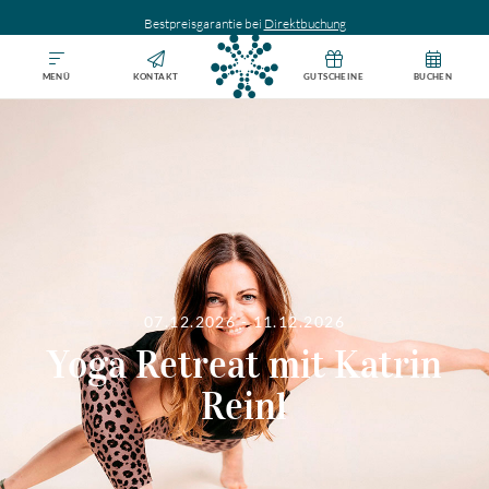
Bestpreisgarantie bei
Direktbuchung
MENÜ
KONTAKT
GUTSCHEINE
BUCHEN
07.12.2026 - 11.12.2026
Yoga Retreat mit Katrin
Reinl